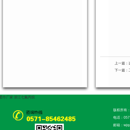
上一篇：
下一篇：
柔巾厂家
浙江七氟丙烷
版权所有
电话：0571
邮箱：wjq