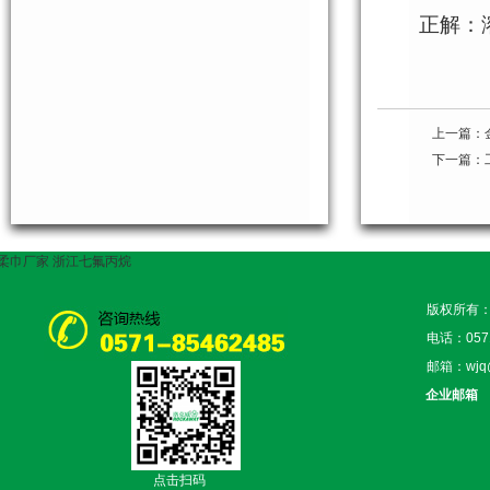
正解：溶
上一篇：
下一篇：
柔巾厂家
浙江七氟丙烷
版权所有
电话：0571
邮箱：wjq
企业邮箱
点击扫码